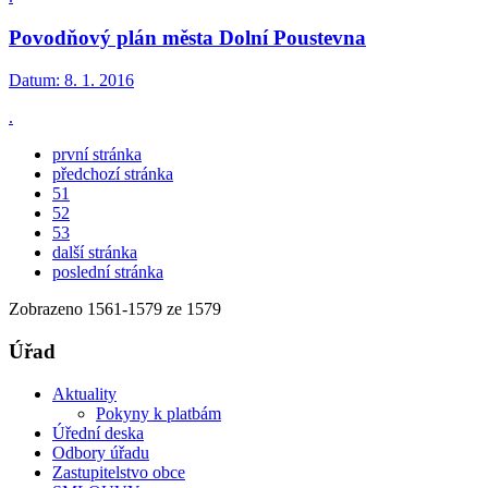
Povodňový plán města Dolní Poustevna
Datum:
8. 1. 2016
.
první stránka
předchozí stránka
51
52
53
další stránka
poslední stránka
Zobrazeno
1561
-
1579
ze 1579
Úřad
Aktuality
Pokyny k platbám
Úřední deska
Odbory úřadu
Zastupitelstvo obce