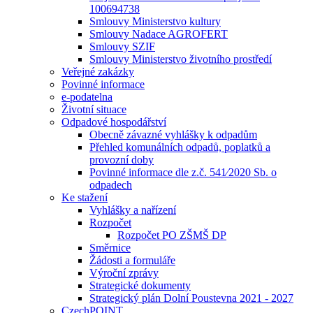
100694738
Smlouvy Ministerstvo kultury
Smlouvy Nadace AGROFERT
Smlouvy SZIF
Smlouvy Ministerstvo životního prostředí
Veřejné zakázky
Povinné informace
e-podatelna
Životní situace
Odpadové hospodářství
Obecně závazné vyhlášky k odpadům
Přehled komunálních odpadů, poplatků a
provozní doby
Povinné informace dle z.č. 541⁄2020 Sb. o
odpadech
Ke stažení
Vyhlášky a nařízení
Rozpočet
Rozpočet PO ZŠMŠ DP
Směrnice
Žádosti a formuláře
Výroční zprávy
Strategické dokumenty
Strategický plán Dolní Poustevna 2021 - 2027
CzechPOINT