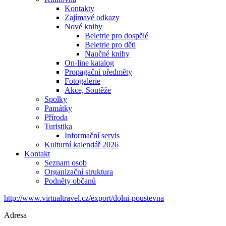
Kontakty
Zajímavé odkazy
Nové knihy
Beletrie pro dospělé
Beletrie pro děti
Naučné knihy
On-line katalog
Propagační předměty
Fotogalerie
Akce, Soutěže
Spolky
Památky
Příroda
Turistika
Informační servis
Kulturní kalendář 2026
Kontakt
Seznam osob
Organizační struktura
Podněty občanů
http://www.virtualtravel.cz/export/dolni-poustevna
Adresa