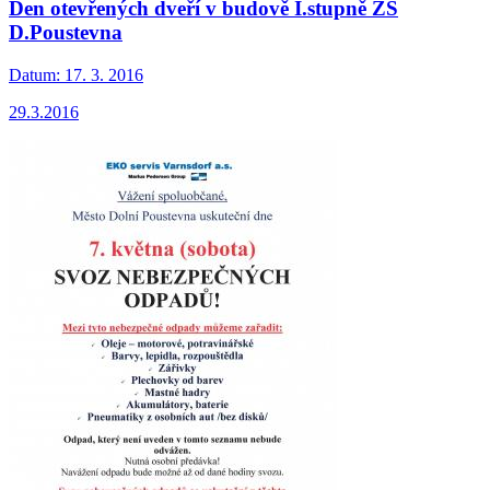
Den otevřených dveří v budově I.stupně ZŠ
D.Poustevna
Datum:
17. 3. 2016
29.3.2016