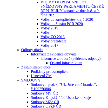
VOLBY DO POSLANECKÉ
SNĚMOVNY PARLAMENTU ČESKÉ
REPUBLIKY konané ve dnech 8. a 9.
října 2021
Volby do zastupitelstev krajů 2020
Volby do Senátu PČR 2020
Volby 2019
Volby
Volby ZO 2018
Volby prezidenta
Volby 2017
Odbory úřadu
Informace z evidence obyvatel
Informace z odborů (evidence, odpady)
Ostatní infrastruktura
Zastupitelstvo obce
Podklady pro zastupitele
Usnesení ZM
SMLOUVY
Smlouvy - projekt "Ukažme vodě hranice",
č.100250806
Smlouvy MV ČR
Smlouvy Krajský úřad Ústeckého kraje
Smlouvy MZe ČR
Smlouvy OPŽP ČR