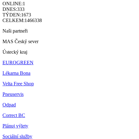
ONLINE:
1
DNES:
333
TÝDEN:
1673
CELKEM:
1466338
Naši partneři
MAS Český sever
Ústecký kraj
EUROGREEN
Lékarna Bona
Velta Free Shop
Pneuservis
Odpad
Correct BC
Plánuj výlety
Sociální služby