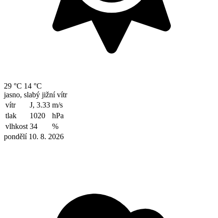
29 °C
14 °C
jasno, slabý jižní vítr
vítr
J, 3.33
m/s
tlak
1020
hPa
vlhkost
34
%
pondělí 10. 8. 2026