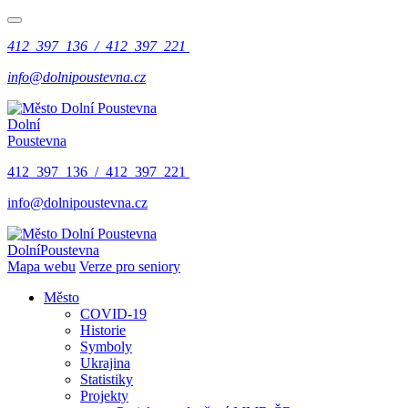
412 397 136 / 412 397 221
info@dolnipoustevna.cz
Dolní
Poustevna
412 397 136 / 412 397 221
info@dolnipoustevna.cz
Dolní
Poustevna
Mapa webu
Verze pro seniory
Město
COVID-19
Historie
Symboly
Ukrajina
Statistiky
Projekty