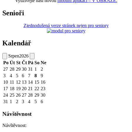
Využívejte naši novou
mobilní aplikaci – V OBRAZE.
Senioři
Zjednodušená verze stránek nejen pro seniory
Kalendář
Srpen
2026
Po
Út
St
Čt
Pá
So
Ne
27
28
29
30
31
1
2
3
4
5
6
7
8
9
10
11
12
13
14
15
16
17
18
19
20
21
22
23
24
25
26
27
28
29
30
31
1
2
3
4
5
6
Návštěvnost
Návštěvnost: