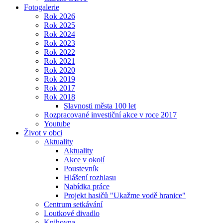
Fotogalerie
Rok 2026
Rok 2025
Rok 2024
Rok 2023
Rok 2022
Rok 2021
Rok 2020
Rok 2019
Rok 2017
Rok 2018
Slavnosti města 100 let
Rozpracované investiční akce v roce 2017
Youtube
Život v obci
Aktuality
Aktuality
Akce v okolí
Poustevník
Hlášení rozhlasu
Nabídka práce
Projekt hasičů "Ukažme vodě hranice"
Centrum setkávání
Loutkové divadlo
Knihovna