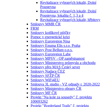
Revitalizace vybraných lokalit, Dolní
Poustevna
Revitalizace vybraných lokalit, Dolní
Poustevna, lokalita č. 1,3 a 4
Revitalizace vybraných lokalit, hřbitovy
Smlouvy MMR ČR
FRM
Smlouvy kotlíkové půjčky
Pomoc v energetické krizi
Smlouvy Euroregion Nisa
Smlouvy Enuma Elis s.r.o. Praha
Smlouvy Post Bellum o.p.s.
Smlouvy Euroregion Labe
Smlouvy MPSV - OP zaměstnanost
Smlouvy Ministerstvo průmyslu a obchodu
Smlouvy přes MAS Český sever
Smlouvy Nadace ČEZ
Smlouvy SFŽP ČR
Smlouvy WiFi4EU
Smlouva 3L studio - VZ odpady r. 2020-2022
Smlouvy Ministerstvo obrany ČR
Smlouvy MF ČR
Projekt "Na kole za sousedy" č. projektu
100693262
Projekt "Borderland Trails" č. projektu