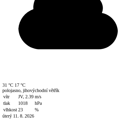
31 °C
17 °C
polojasno, jihovýchodní větřík
vítr
JV, 2.39
m/s
tlak
1018
hPa
vlhkost
23
%
úterý 11. 8. 2026