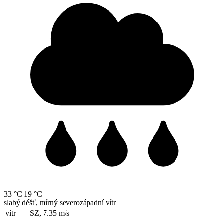
33 °C
19 °C
slabý déšť, mírný severozápadní vítr
vítr
SZ, 7.35
m/s