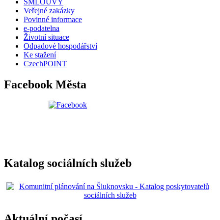
SMLOUVY
Veřejné zakázky
Povinné informace
e-podatelna
Životní situace
Odpadové hospodářství
Ke stažení
CzechPOINT
Facebook Města
Katalog sociálních služeb
Aktuální počasí