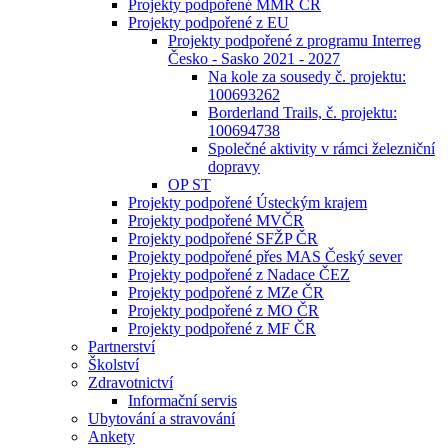
Projekty podpořené MMR ČR
Projekty podpořené z EU
Projekty podpořené z programu Interreg
Česko - Sasko 2021 - 2027
Na kole za sousedy č. projektu:
100693262
Borderland Trails, č. projektu:
100694738
Společné aktivity v rámci železniční
dopravy
OP ST
Projekty podpořené Ústeckým krajem
Projekty podpořené MVČR
Projekty podpořené SFŽP ČR
Projekty podpořené přes MAS Český sever
Projekty podpořené z Nadace ČEZ
Projekty podpořené z MZe ČR
Projekty podpořené z MO ČR
Projekty podpořené z MF ČR
Partnerství
Školství
Zdravotnictví
Informační servis
Ubytování a stravování
Ankety