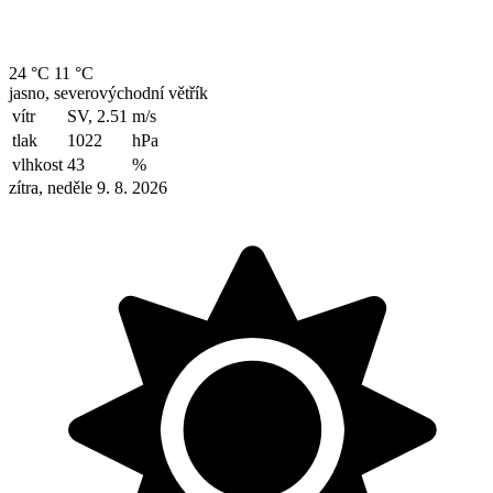
24 °C
11 °C
jasno, severovýchodní větřík
vítr
SV, 2.51
m/s
tlak
1022
hPa
vlhkost
43
%
zítra, neděle 9. 8. 2026