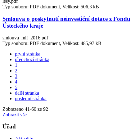
lesy.pdf
Typ souboru: PDF dokument, Velikost: 506,3 kB
Smlouva o poskytnutí neinvestiční dotace z Fondu
Ústeckého kraje
smlouva_mlf_2016.pdf
Typ souboru: PDF dokument, Velikost: 485,97 kB
první stránka
předchozí stránka
1
2
3
4
5
další stránka
poslední stránka
Zobrazeno
41
-
60
ze 92
Zobrazit vše
Úřad
Aktuality