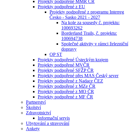
Projekty podpořené MMR ČR
Projekty podpořené z EU
Projekty podpořené z programu Interreg
Česko - Sasko 2021 - 2027
Na kole za sousedy č. projektu:
100693262
Borderland Trails, č. projektu:
100694738
Společné aktivity v rámci železniční
dopravy
OP ST
Projekty podpořené Ústeckým krajem
Projekty podpořené MVČR
Projekty podpořené SFŽP ČR
Projekty podpořené přes MAS Český sever
Projekty podpořené z Nadace ČEZ
Projekty podpořené z MZe ČR
Projekty podpořené z MO ČR
Projekty podpořené z MF ČR
Partnerství
Školství
Zdravotnictví
Informační servis
Ubytování a stravování
Ankety