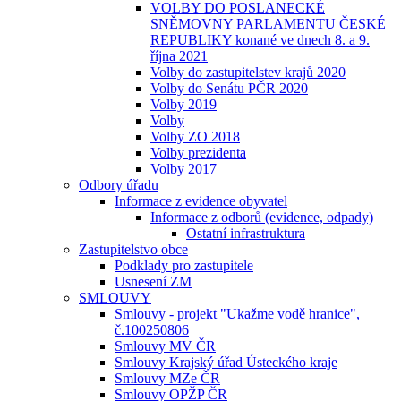
VOLBY DO POSLANECKÉ
SNĚMOVNY PARLAMENTU ČESKÉ
REPUBLIKY konané ve dnech 8. a 9.
října 2021
Volby do zastupitelstev krajů 2020
Volby do Senátu PČR 2020
Volby 2019
Volby
Volby ZO 2018
Volby prezidenta
Volby 2017
Odbory úřadu
Informace z evidence obyvatel
Informace z odborů (evidence, odpady)
Ostatní infrastruktura
Zastupitelstvo obce
Podklady pro zastupitele
Usnesení ZM
SMLOUVY
Smlouvy - projekt "Ukažme vodě hranice",
č.100250806
Smlouvy MV ČR
Smlouvy Krajský úřad Ústeckého kraje
Smlouvy MZe ČR
Smlouvy OPŽP ČR