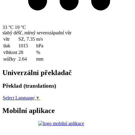
33 °C
19 °C
slabý déšť, mírný severozápadní vítr
vítr
SZ, 7.35
m/s
tlak
1015
hPa
vlhkost
28
%
srážky
2.64
mm
Univerzální překladač
Překlad (translations)
Select Language
▼
Mobilní aplikace