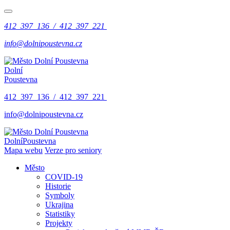
412 397 136 / 412 397 221
info@dolnipoustevna.cz
Dolní
Poustevna
412 397 136 / 412 397 221
info@dolnipoustevna.cz
Dolní
Poustevna
Mapa webu
Verze pro seniory
Město
COVID-19
Historie
Symboly
Ukrajina
Statistiky
Projekty