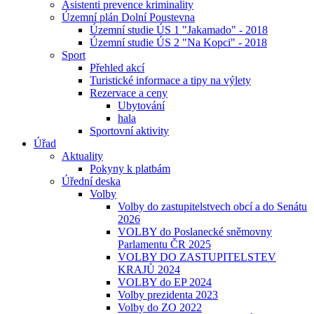
Asistenti prevence kriminality
Územní plán Dolní Poustevna
Územní studie ÚS 1 "Jakamado" - 2018
Územní studie ÚS 2 "Na Kopci" - 2018
Sport
Přehled akcí
Turistické informace a tipy na výlety
Rezervace a ceny
Ubytování
hala
Sportovní aktivity
Úřad
Aktuality
Pokyny k platbám
Úřední deska
Volby
Volby do zastupitelstvech obcí a do Senátu
2026
VOLBY do Poslanecké sněmovny
Parlamentu ČR 2025
VOLBY DO ZASTUPITELSTEV
KRAJŮ 2024
VOLBY do EP 2024
Volby prezidenta 2023
Volby do ZO 2022