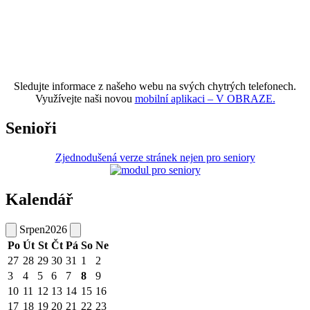
Sledujte informace z našeho webu na svých chytrých telefonech.
Využívejte naši novou
mobilní aplikaci – V OBRAZE.
Senioři
Zjednodušená verze stránek nejen pro seniory
Kalendář
Srpen
2026
Po
Út
St
Čt
Pá
So
Ne
27
28
29
30
31
1
2
3
4
5
6
7
8
9
10
11
12
13
14
15
16
17
18
19
20
21
22
23