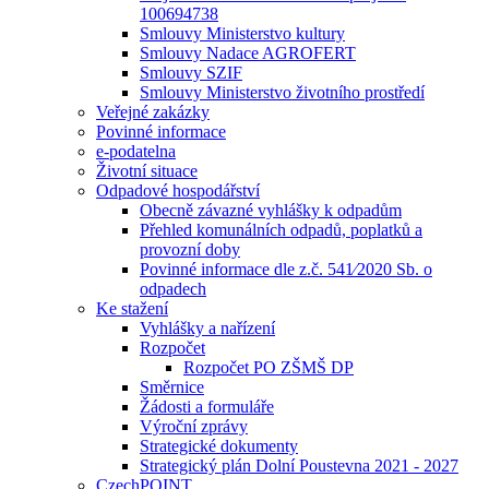
100694738
Smlouvy Ministerstvo kultury
Smlouvy Nadace AGROFERT
Smlouvy SZIF
Smlouvy Ministerstvo životního prostředí
Veřejné zakázky
Povinné informace
e-podatelna
Životní situace
Odpadové hospodářství
Obecně závazné vyhlášky k odpadům
Přehled komunálních odpadů, poplatků a
provozní doby
Povinné informace dle z.č. 541⁄2020 Sb. o
odpadech
Ke stažení
Vyhlášky a nařízení
Rozpočet
Rozpočet PO ZŠMŠ DP
Směrnice
Žádosti a formuláře
Výroční zprávy
Strategické dokumenty
Strategický plán Dolní Poustevna 2021 - 2027
CzechPOINT