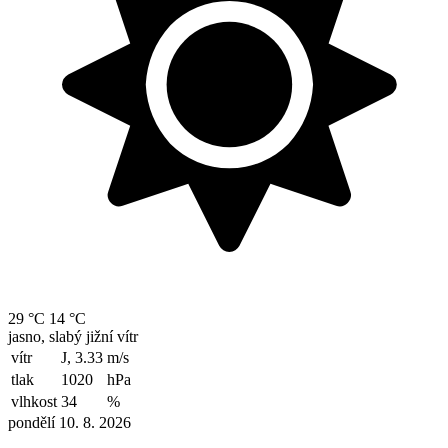
29 °C
14 °C
jasno, slabý jižní vítr
vítr
J, 3.33
m/s
tlak
1020
hPa
vlhkost
34
%
pondělí 10. 8. 2026