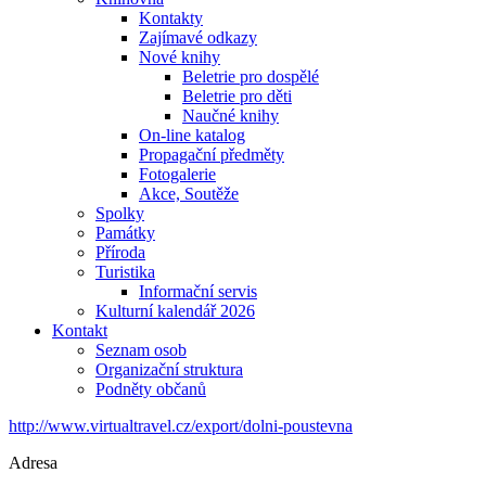
Kontakty
Zajímavé odkazy
Nové knihy
Beletrie pro dospělé
Beletrie pro děti
Naučné knihy
On-line katalog
Propagační předměty
Fotogalerie
Akce, Soutěže
Spolky
Památky
Příroda
Turistika
Informační servis
Kulturní kalendář 2026
Kontakt
Seznam osob
Organizační struktura
Podněty občanů
http://www.virtualtravel.cz/export/dolni-poustevna
Adresa