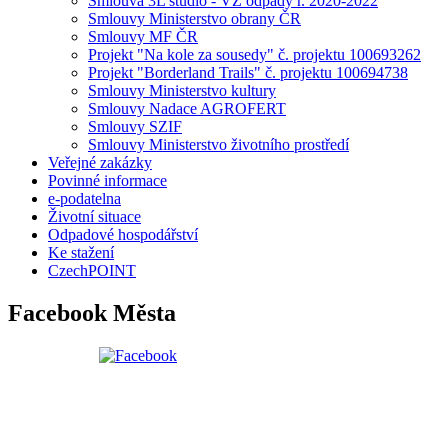
Smlouva 3L studio - VZ odpady r. 2020-2022
Smlouvy Ministerstvo obrany ČR
Smlouvy MF ČR
Projekt "Na kole za sousedy" č. projektu 100693262
Projekt "Borderland Trails" č. projektu 100694738
Smlouvy Ministerstvo kultury
Smlouvy Nadace AGROFERT
Smlouvy SZIF
Smlouvy Ministerstvo životního prostředí
Veřejné zakázky
Povinné informace
e-podatelna
Životní situace
Odpadové hospodářství
Ke stažení
CzechPOINT
Facebook Města