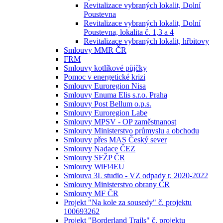
Revitalizace vybraných lokalit, Dolní
Poustevna
Revitalizace vybraných lokalit, Dolní
Poustevna, lokalita č. 1,3 a 4
Revitalizace vybraných lokalit, hřbitovy
Smlouvy MMR ČR
FRM
Smlouvy kotlíkové půjčky
Pomoc v energetické krizi
Smlouvy Euroregion Nisa
Smlouvy Enuma Elis s.r.o. Praha
Smlouvy Post Bellum o.p.s.
Smlouvy Euroregion Labe
Smlouvy MPSV - OP zaměstnanost
Smlouvy Ministerstvo průmyslu a obchodu
Smlouvy přes MAS Český sever
Smlouvy Nadace ČEZ
Smlouvy SFŽP ČR
Smlouvy WiFi4EU
Smlouva 3L studio - VZ odpady r. 2020-2022
Smlouvy Ministerstvo obrany ČR
Smlouvy MF ČR
Projekt "Na kole za sousedy" č. projektu
100693262
Projekt "Borderland Trails" č. projektu