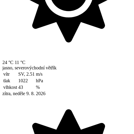
24 °C
11 °C
jasno, severovýchodní větřík
vítr
SV, 2.51
m/s
tlak
1022
hPa
vlhkost
43
%
zítra, neděle 9. 8. 2026