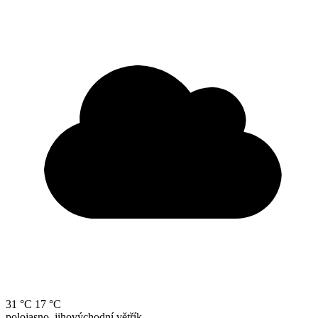
31 °C
17 °C
polojasno, jihovýchodní větřík