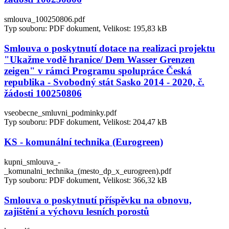
smlouva_100250806.pdf
Typ souboru: PDF dokument, Velikost: 195,83 kB
Smlouva o poskytnutí dotace na realizaci projektu
"Ukažme vodě hranice/ Dem Wasser Grenzen
zeigen" v rámci Programu spolupráce Česká
republika - Svobodný stát Sasko 2014 - 2020, č.
žádosti 100250806
vseobecne_smluvni_podminky.pdf
Typ souboru: PDF dokument, Velikost: 204,47 kB
KS - komunální technika (Eurogreen)
kupni_smlouva_-
_komunalni_technika_(mesto_dp_x_eurogreen).pdf
Typ souboru: PDF dokument, Velikost: 366,32 kB
Smlouva o poskytnutí příspěvku na obnovu,
zajištění a výchovu lesních porostů