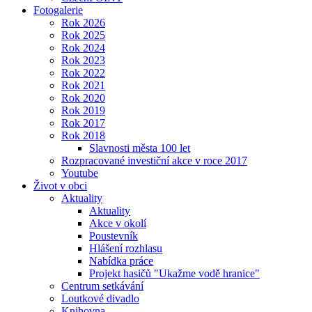
Fotogalerie
Rok 2026
Rok 2025
Rok 2024
Rok 2023
Rok 2022
Rok 2021
Rok 2020
Rok 2019
Rok 2017
Rok 2018
Slavnosti města 100 let
Rozpracované investiční akce v roce 2017
Youtube
Život v obci
Aktuality
Aktuality
Akce v okolí
Poustevník
Hlášení rozhlasu
Nabídka práce
Projekt hasičů "Ukažme vodě hranice"
Centrum setkávání
Loutkové divadlo
Knihovna