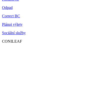
Odpad
Correct BC
Plánuj výlety
Sociální služby
CONILEAF