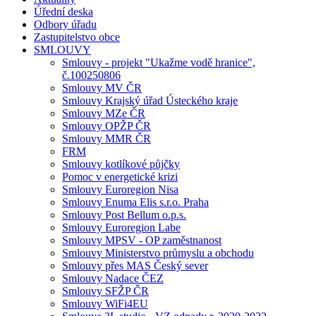
Úřední deska
Odbory úřadu
Zastupitelstvo obce
SMLOUVY
Smlouvy - projekt "Ukažme vodě hranice",
č.100250806
Smlouvy MV ČR
Smlouvy Krajský úřad Ústeckého kraje
Smlouvy MZe ČR
Smlouvy OPŽP ČR
Smlouvy MMR ČR
FRM
Smlouvy kotlíkové půjčky
Pomoc v energetické krizi
Smlouvy Euroregion Nisa
Smlouvy Enuma Elis s.r.o. Praha
Smlouvy Post Bellum o.p.s.
Smlouvy Euroregion Labe
Smlouvy MPSV - OP zaměstnanost
Smlouvy Ministerstvo průmyslu a obchodu
Smlouvy přes MAS Český sever
Smlouvy Nadace ČEZ
Smlouvy SFŽP ČR
Smlouvy WiFi4EU