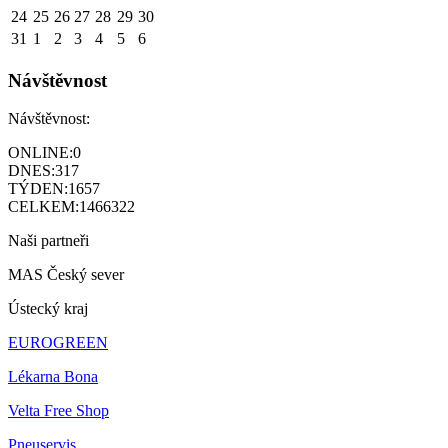
24
25
26
27
28
29
30
31
1
2
3
4
5
6
Návštěvnost
Návštěvnost:
ONLINE:
0
DNES:
317
TÝDEN:
1657
CELKEM:
1466322
Naši partneři
MAS Český sever
Ústecký kraj
EUROGREEN
Lékarna Bona
Velta Free Shop
Pneuservis