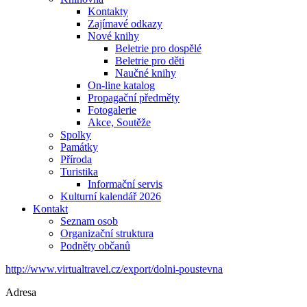
Kontakty
Zajímavé odkazy
Nové knihy
Beletrie pro dospělé
Beletrie pro děti
Naučné knihy
On-line katalog
Propagační předměty
Fotogalerie
Akce, Soutěže
Spolky
Památky
Příroda
Turistika
Informační servis
Kulturní kalendář 2026
Kontakt
Seznam osob
Organizační struktura
Podněty občanů
http://www.virtualtravel.cz/export/dolni-poustevna
Adresa