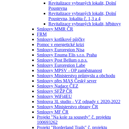
Revitalizace vybraných lokalit, Dolní
Poustevna
Revitalizace vybraných lokalit, Dolní
Poustevna, lokalita č. 1,3 a 4
Revitalizace vybraných lokalit, hřbitovy
Smlouvy MMR ČR
FRM
Smlouvy kotlíkové půjčky
Pomoc v energetické krizi
Smlouvy Euroregion Nisa
Smlouvy Enuma Elis s.r.o. Praha
Smlouvy Post Bellum o.p.s.
Smlouvy Euroregion Labe
Smlouvy MPSV - OP zaměstnanost
Smlouvy Ministerstvo průmyslu a obchodu
Smlouvy přes MAS Český sever
Smlouvy Nadace ČEZ
Smlouvy SFŽP ČR
Smlouvy WiFi4EU
Smlouva 3L studio - VZ odpady r. 2020-2022
Smlouvy Ministerstvo obrany ČR
Smlouvy MF ČR
Projekt "Na kole za sousedy" č. projektu
100693262
Projekt "Borderland Trails" č. projektu