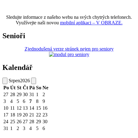
Sledujte informace z našeho webu na svých chytrých telefonech.
Využívejte naši novou
mobilní aplikaci – V OBRAZE.
Senioři
Zjednodušená verze stránek nejen pro seniory
Kalendář
Srpen
2026
Po
Út
St
Čt
Pá
So
Ne
27
28
29
30
31
1
2
3
4
5
6
7
8
9
10
11
12
13
14
15
16
17
18
19
20
21
22
23
24
25
26
27
28
29
30
31
1
2
3
4
5
6