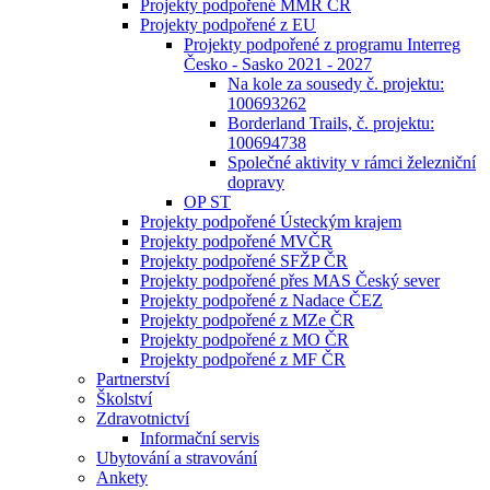
Projekty podpořené MMR ČR
Projekty podpořené z EU
Projekty podpořené z programu Interreg
Česko - Sasko 2021 - 2027
Na kole za sousedy č. projektu:
100693262
Borderland Trails, č. projektu:
100694738
Společné aktivity v rámci železniční
dopravy
OP ST
Projekty podpořené Ústeckým krajem
Projekty podpořené MVČR
Projekty podpořené SFŽP ČR
Projekty podpořené přes MAS Český sever
Projekty podpořené z Nadace ČEZ
Projekty podpořené z MZe ČR
Projekty podpořené z MO ČR
Projekty podpořené z MF ČR
Partnerství
Školství
Zdravotnictví
Informační servis
Ubytování a stravování
Ankety