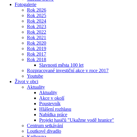
Fotogalerie
Rok 2026
Rok 2025
Rok 2024
Rok 2023
Rok 2022
Rok 2021
Rok 2020
Rok 2019
Rok 2017
Rok 2018
Slavnosti města 100 let
Rozpracované investiční akce v roce 2017
Youtube
Život v obci
Aktuality
Aktuality
Akce v okolí
Poustevník
Hlášení rozhlasu
Nabídka práce
Projekt hasičů "Ukažme vodě hranice"
Centrum setkávání
Loutkové divadlo
Knihovna