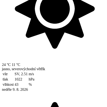
24 °C
11 °C
jasno, severovýchodní větřík
vítr
SV, 2.51
m/s
tlak
1022
hPa
vlhkost
43
%
neděle 9. 8. 2026