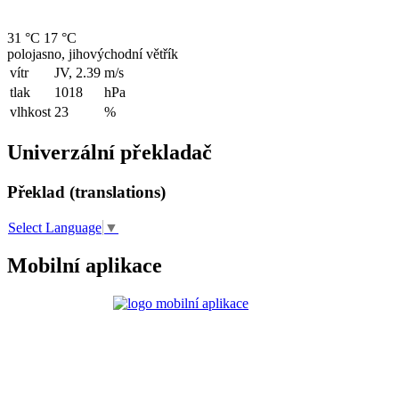
31 °C
17 °C
polojasno, jihovýchodní větřík
vítr
JV, 2.39
m/s
tlak
1018
hPa
vlhkost
23
%
Univerzální překladač
Překlad (translations)
Select Language
▼
Mobilní aplikace