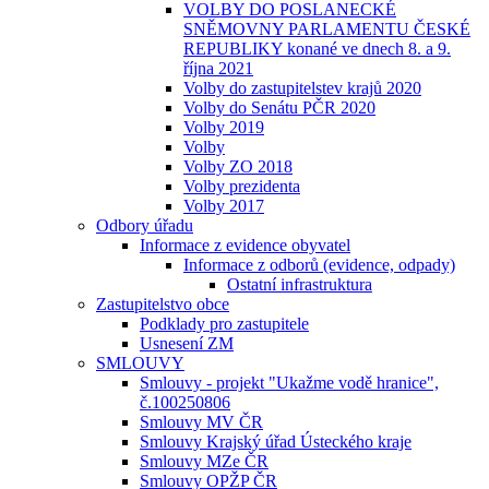
VOLBY DO POSLANECKÉ
SNĚMOVNY PARLAMENTU ČESKÉ
REPUBLIKY konané ve dnech 8. a 9.
října 2021
Volby do zastupitelstev krajů 2020
Volby do Senátu PČR 2020
Volby 2019
Volby
Volby ZO 2018
Volby prezidenta
Volby 2017
Odbory úřadu
Informace z evidence obyvatel
Informace z odborů (evidence, odpady)
Ostatní infrastruktura
Zastupitelstvo obce
Podklady pro zastupitele
Usnesení ZM
SMLOUVY
Smlouvy - projekt "Ukažme vodě hranice",
č.100250806
Smlouvy MV ČR
Smlouvy Krajský úřad Ústeckého kraje
Smlouvy MZe ČR
Smlouvy OPŽP ČR