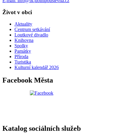
E-mail: info@fk-dolnipoustevna.cz
Život v obci
Aktuality
Centrum setkávání
Loutkové divadlo
Knihovna
Spolky
Památky
Příroda
Turistika
Kulturní kalendář 2026
Facebook Města
Katalog sociálních služeb