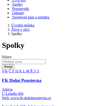
ZŠ a MŠ
Spolky
Poustevník
Odpady
Sportovní hala a turistika
Úvodní stránka
Život v obci
Spolky
Spolky
Název
Hledat
Vše
Č
F
H
K
L
M
Ř
S
T
FK Dolní Poustevna
Adresa
U Letadla 404
Web: www.fk-dolnipoustevna.cz