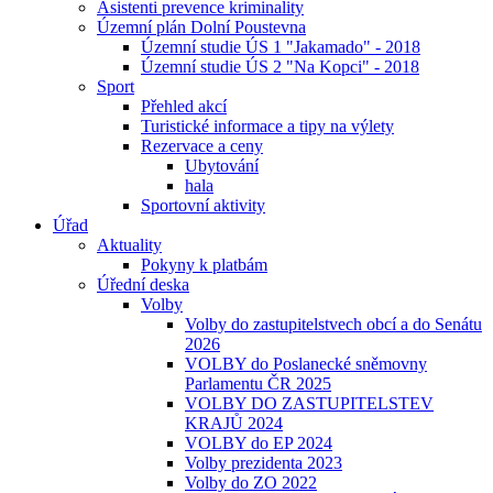
Asistenti prevence kriminality
Územní plán Dolní Poustevna
Územní studie ÚS 1 "Jakamado" - 2018
Územní studie ÚS 2 "Na Kopci" - 2018
Sport
Přehled akcí
Turistické informace a tipy na výlety
Rezervace a ceny
Ubytování
hala
Sportovní aktivity
Úřad
Aktuality
Pokyny k platbám
Úřední deska
Volby
Volby do zastupitelstvech obcí a do Senátu
2026
VOLBY do Poslanecké sněmovny
Parlamentu ČR 2025
VOLBY DO ZASTUPITELSTEV
KRAJŮ 2024
VOLBY do EP 2024
Volby prezidenta 2023
Volby do ZO 2022