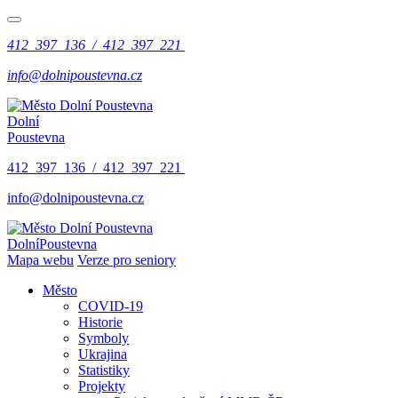
412 397 136 / 412 397 221
info@dolnipoustevna.cz
Dolní
Poustevna
412 397 136 / 412 397 221
info@dolnipoustevna.cz
Dolní
Poustevna
Mapa webu
Verze pro seniory
Město
COVID-19
Historie
Symboly
Ukrajina
Statistiky
Projekty