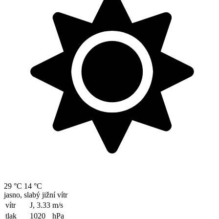
29 °C
14 °C
jasno, slabý jižní vítr
vítr
J, 3.33
m/s
tlak
1020
hPa