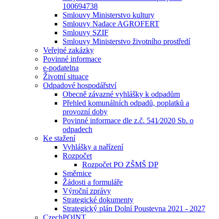
100694738
Smlouvy Ministerstvo kultury
Smlouvy Nadace AGROFERT
Smlouvy SZIF
Smlouvy Ministerstvo životního prostředí
Veřejné zakázky
Povinné informace
e-podatelna
Životní situace
Odpadové hospodářství
Obecně závazné vyhlášky k odpadům
Přehled komunálních odpadů, poplatků a
provozní doby
Povinné informace dle z.č. 541⁄2020 Sb. o
odpadech
Ke stažení
Vyhlášky a nařízení
Rozpočet
Rozpočet PO ZŠMŠ DP
Směrnice
Žádosti a formuláře
Výroční zprávy
Strategické dokumenty
Strategický plán Dolní Poustevna 2021 - 2027
CzechPOINT